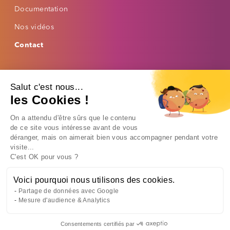
Espacement des mots
Documentation
Nos vidéos
Lire la sélection
Contact
Masque de lecture
Footer bas
Mettre les liens en évidence
Mentions légales
Politique de confidentialité
Salut c'est nous...
Politique de cookies
AUTRES OPTIONS
les Cookies !
Désactiver les animations
On a attendu d'être sûrs que le contenu
de ce site vous intéresse avant de vous
Arrêter les vidéos
© 2025 Thalie Santé (siège) - 6 rue de Berri, CS 50223, 75373 PARIS
déranger, mais on aimerait bien vous accompagner pendant votre
CEDEX 08 - Tous droits réservés.
Masquer les images
visite...
C'est OK pour vous ?
Nos centres de santé sur Paris / Région parisienne :
Thalie Santé – Paris Centre
au 7 rue Bergère, 75009 Paris /
Thalie Santé -
Voici pourquoi nous utilisons des cookies.
Saint-Lazare
au 7 rue de Bucarest, 75008 Paris
Partage de données avec Google
Thalie Santé - Gare de Lyon
au 50 avenue Daumesnil, 75012 Paris /
Thalie
Mesure d'audience & Analytics
Santé - Paris Sud
au 10 rue Brancion, 75015 Paris
Thalie Santé – Boulogne-Billancourt
au 62 bis avenue Morizet, 92100
Consentements certifiés par
Boulogne-Billancourt