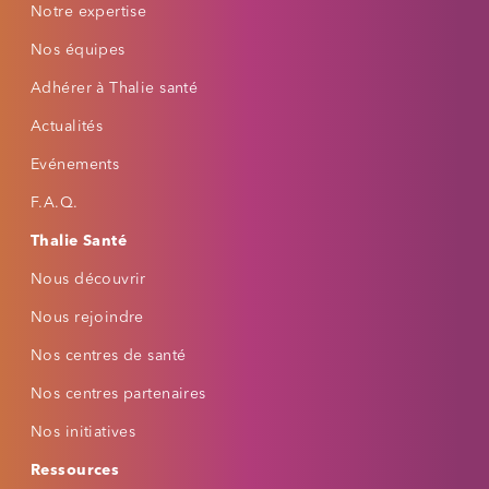
🌙
📖
👁
Notre expertise
Mode nuit
Dyslexie
Fatigue visuelle
Nos équipes
⚡
🔍
Épilepsie
Basse vision
Adhérer à Thalie santé
Actualités
POLICE
Taille du texte
Evénements
−
+
Par défaut
F.A.Q.
Thalie Santé
Famille de police
Nous découvrir
Casse du texte
Nous rejoindre
Nos centres de santé
Nos centres partenaires
AIDE À LA LECTURE
Interligne
Nos initiatives
Ressources