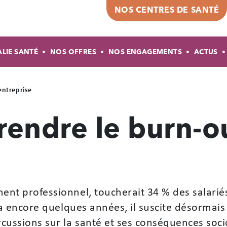
Top header
NOS CENTRES DE SANTÉ
gation principale
ALIE SANTÉ
NOS OFFRES
NOS ENGAGEMENTS
ACTUS
entreprise
endre le burn-o
nt professionnel, toucherait 34 % des salariés
 a encore quelques années, il suscite désormais
cussions sur la santé et ses conséquences so