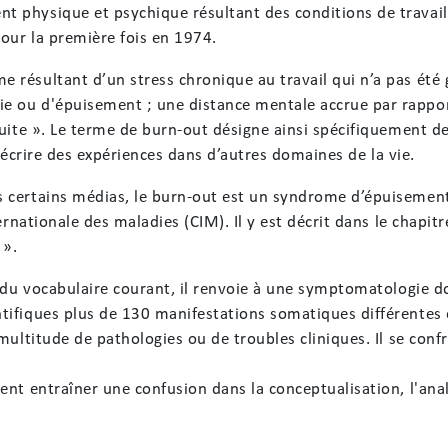
 physique et psychique résultant des conditions de travail
pour la première fois en 1974.
ésultant d’un stress chronique au travail qui n’a pas été gé
e ou d'épuisement ; une distance mentale accrue par rappor
duite ». Le terme de burn-out désigne ainsi spécifiquement d
 décrire des expériences dans d’autres domaines de la vie.
 certains médias, le burn-out est un syndrome d’épuisement 
ernationale des maladies (CIM). Il y est décrit dans le chapitr
 ».
e du vocabulaire courant, il renvoie à une symptomatologie do
tifiques plus de 130 manifestations somatiques différentes 
multitude de pathologies ou de troubles cliniques. Il se con
ent entraîner une confusion dans la conceptualisation, l'an