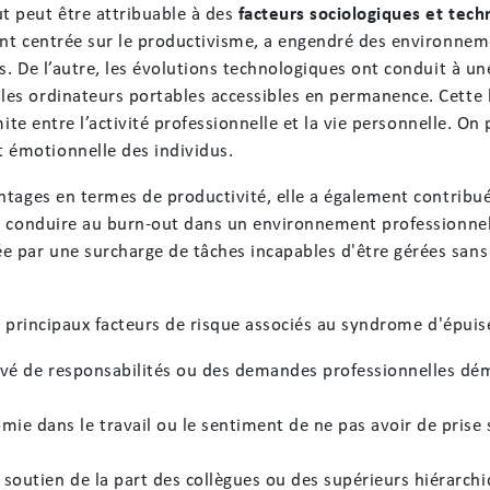
t peut être attribuable à des
facteurs sociologiques et tec
ent centrée sur le productivisme, a engendré des environneme
s. De l’autre, les évolutions technologiques ont conduit à u
es ordinateurs portables accessibles en permanence. Cette h
mite entre l’activité professionnelle et la vie personnelle. On
 émotionnelle des individus.
antages en termes de productivité, elle a également contrib
t conduire au burn-out dans un environnement professionnel d
par une surcharge de tâches incapables d'être gérées sans é
es principaux facteurs de risque associés au syndrome d'épui
levé de responsabilités ou des demandes professionnelles dé
e dans le travail ou le sentiment de ne pas avoir de prise s
soutien de la part des collègues ou des supérieurs hiérarch