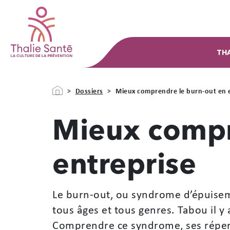
Aller au contenu principal
Navi
TH
Fil d'Ariane
Dossiers
Mieux comprendre le burn-out en 
Mieux compr
entreprise
Le burn-out, ou syndrome d’épuiseme
tous âges et tous genres. Tabou il y
Comprendre ce syndrome, ses réper