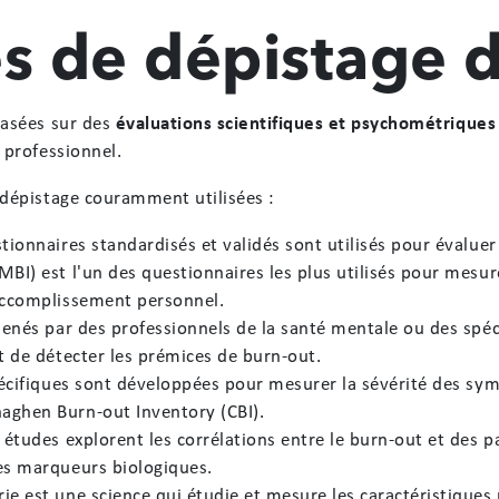
s de dépistage 
basées sur des
évaluations scientifiques et psychométriques 
 professionnel.
dépistage couramment utilisées :
stionnaires standardisés et validés sont utilisés pour évalu
MBI) est l'un des questionnaires les plus utilisés pour mesu
'accomplissement personnel.
menés par des professionnels de la santé mentale ou des spéci
t de détecter les prémices de burn-out.
spécifiques sont développées pour mesurer la sévérité des sy
aghen Burn-out Inventory (CBI).
 études explorent les corrélations entre le burn-out et des 
res marqueurs biologiques.
e est une science qui étudie et mesure les caractéristiques 