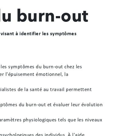
du burn-out
visant à identifier les symptômes
er les symptômes du burn-out chez les
rer l'épuisement émotionnel, la
Accessibilité
Réinitialiser
Réglages d'accessibilité
alistes de la santé au travail permettent
PROFILS RAPIDES
mptômes du burn-out et évaluer leur évolution
🌙
📖
👁
Mode nuit
Dyslexie
Fatigue visuelle
paramètres physiologiques tels que les niveaux
⚡
🔍
Épilepsie
Basse vision
psychologiques des individus. À l'aide