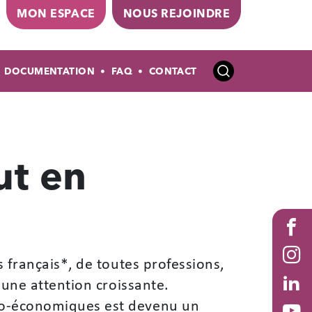
MON ESPACE
NOUS REJOINDRE
DOCUMENTATION
FAQ
CONTACT
ut en
Stac
Fac
 français
*
, de toutes professions,
Ins
 une attention croissante.
Lin
cio-économiques est devenu un