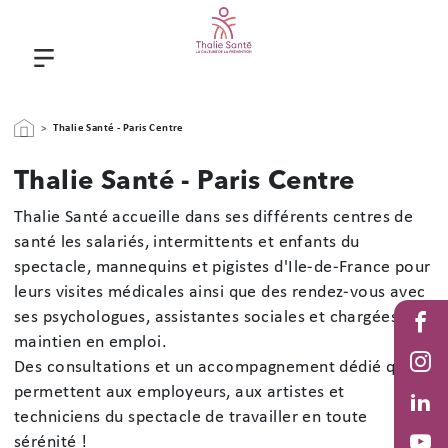
Aller au contenu principal
Fil d'Ariane
Thalie Santé - Paris Centre
Thalie Santé - Paris Centre
Thalie Santé accueille dans ses différents centres de
santé les salariés, intermittents et enfants du
spectacle, mannequins et pigistes d'Ile-de-France pour
leurs visites médicales ainsi que des rendez-vous avec
Stack
ses psychologues, assistantes sociales et chargées de
Fac
maintien en emploi.
Des consultations et un accompagnement dédié qui
Inst
permettent aux employeurs, aux artistes et
techniciens du spectacle de travailler en toute
Link
sérénité !
in