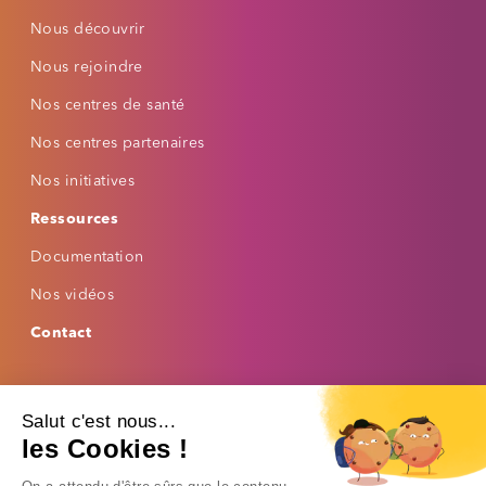
Nous découvrir
Casse du texte
Nous rejoindre
Nos centres de santé
Nos centres partenaires
AIDE À LA LECTURE
Interligne
Nos initiatives
Ressources
Espacement des mots
Documentation
Nos vidéos
Lire la sélection
Contact
Masque de lecture
Footer bas
Mettre les liens en évidence
Mentions légales
Politique de confidentialité
Salut c'est nous...
Politique de cookies
AUTRES OPTIONS
les Cookies !
Désactiver les animations