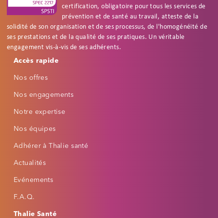
certification, obligatoire pour tous les services de
prévention et de santé au travail, atteste de la
solidité de son organisation et de ses processus, de l'homogénéité de
ses prestations et de la qualité de ses pratiques. Un véritable
engagement vis-à-vis de ses adhérents.
Footer
Accessibilité
Accès rapide
Réinitialiser
Réglages d'accessibilité
Nos offres
PROFILS RAPIDES
Nos engagements
🌙
📖
👁
Notre expertise
Mode nuit
Dyslexie
Fatigue visuelle
Nos équipes
⚡
🔍
Épilepsie
Basse vision
Adhérer à Thalie santé
Actualités
POLICE
Taille du texte
Evénements
−
+
Par défaut
F.A.Q.
Famille de police
Thalie Santé