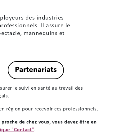
mployeurs des industries
rofessionnels. Il assure le
spectacle, mannequins et
Accessibilité
Réinitialiser
Réglages d'accessibilité
urer le suivi en santé au travail des
çais.
PROFILS RAPIDES
en région pour recevoir ces professionnels.
🌙
📖
👁
Mode nuit
Dyslexie
Fatigue visuelle
s proche de chez vous, vous devez être en
⚡
🔍
ique "Contact"
.
Épilepsie
Basse vision