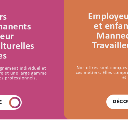
Employeur
rs
et enfan
rmanents
Mannequ
teur
Travaill
lturelles
es
Nos offres sont conçues
agnement individuel et
ces métiers. Elles comp
aire et une large gamme
et
es professionnels.
DÉCO
E