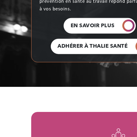
mannequin
ou
enfant du spectacl
e, Thalie
Santé,
S
ervice de
P
révention en
S
anté
au
T
ravail
,
vous accompagne dans la préve
risques professionnels
. Bonne navigation !
NOUS DÉCOUVRIR