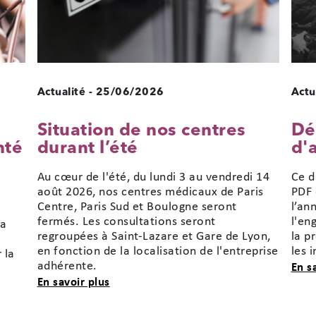
Actualité
-
25/06/2026
Actu
Situation de nos centres
Dé
nté
durant l’été
d'
Au cœur de l'été, du lundi 3 au vendredi 14
Ce d
août 2026, nos centres médicaux de Paris
PDF 
Centre, Paris Sud et Boulogne seront
l’an
fermés. Les consultations seront
l'en
la
regroupées à Saint-Lazare et Gare de Lyon,
la p
en fonction de la localisation de l'entreprise
les 
 la
adhérente.
En s
sur Situation de nos centres durant l’é
En savoir plus
étude sur la voix et la santé vocale