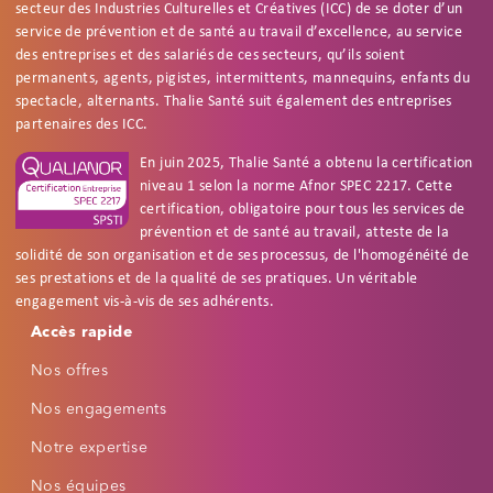
secteur des Industries Culturelles et Créatives (ICC) de se doter d’un
service de prévention et de santé au travail d’excellence, au service
des entreprises et des salariés de ces secteurs, qu’ils soient
permanents, agents, pigistes, intermittents, mannequins, enfants du
spectacle, alternants. Thalie Santé suit également des entreprises
partenaires des ICC.
En juin 2025, Thalie Santé a obtenu la certification
niveau 1 selon la norme Afnor SPEC 2217. Cette
certification, obligatoire pour tous les services de
prévention et de santé au travail, atteste de la
solidité de son organisation et de ses processus, de l'homogénéité de
ses prestations et de la qualité de ses pratiques. Un véritable
engagement vis-à-vis de ses adhérents.
Footer
Accessibilité
Accès rapide
Réinitialiser
Réglages d'accessibilité
Nos offres
PROFILS RAPIDES
Nos engagements
🌙
📖
👁
Notre expertise
Mode nuit
Dyslexie
Fatigue visuelle
Nos équipes