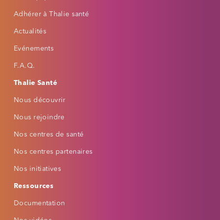
⚡
🔍
Épilepsie
Basse vision
Adhérer à Thalie santé
Actualités
POLICE
Taille du texte
Evénements
−
+
Par défaut
F.A.Q.
Thalie Santé
Famille de police
Nous découvrir
Casse du texte
Nous rejoindre
Nos centres de santé
Nos centres partenaires
AIDE À LA LECTURE
Interligne
Nos initiatives
Ressources
Espacement des mots
Documentation