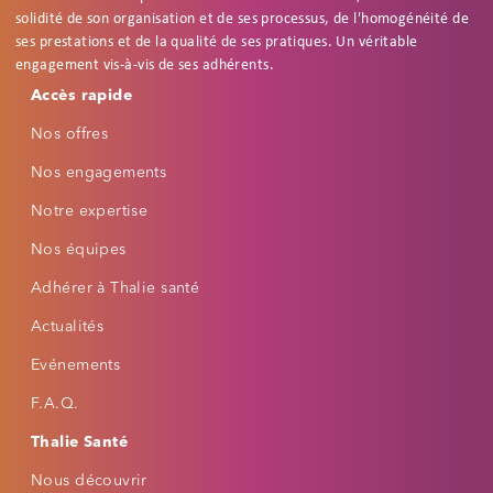
solidité de son organisation et de ses processus, de l'homogénéité de
ses prestations et de la qualité de ses pratiques. Un véritable
engagement vis-à-vis de ses adhérents.
Footer
Accessibilité
Accès rapide
Réinitialiser
Réglages d'accessibilité
Nos offres
PROFILS RAPIDES
Nos engagements
🌙
📖
👁
Notre expertise
Mode nuit
Dyslexie
Fatigue visuelle
Nos équipes
⚡
🔍
Épilepsie
Basse vision
Adhérer à Thalie santé
Actualités
POLICE
Taille du texte
Evénements
−
+
Par défaut
F.A.Q.
Famille de police
Thalie Santé
Nous découvrir