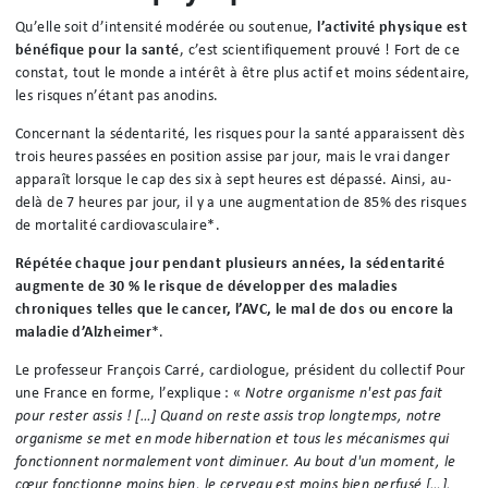
Qu’elle soit d’intensité modérée ou soutenue,
l’activité physique est
bénéfique pour la santé
, c’est scientifiquement prouvé ! Fort de ce
constat, tout le monde a intérêt à être plus actif et moins sédentaire,
les risques n’étant pas anodins.
Concernant la sédentarité, les risques pour la santé apparaissent dès
trois heures passées en position assise par jour, mais le vrai danger
apparaît lorsque le cap des six à sept heures est dépassé. Ainsi, au-
delà de 7 heures par jour, il y a une augmentation de 85% des risques
de mortalité cardiovasculaire*.
Répétée chaque jour pendant plusieurs années, la sédentarité
augmente de 30 % le risque de développer des maladies
chroniques telles que le cancer, l’AVC, le mal de dos ou encore la
maladie d’Alzheimer
*.
Le professeur François Carré, cardiologue, président du collectif Pour
une France en forme, l’explique : «
Notre organisme n'est pas fait
pour rester assis ! […] Quand on reste assis trop longtemps, notre
organisme se met en mode hibernation et tous les mécanismes qui
fonctionnent normalement vont diminuer. Au bout d'un moment, le
cœur fonctionne moins bien, le cerveau est moins bien perfusé […].