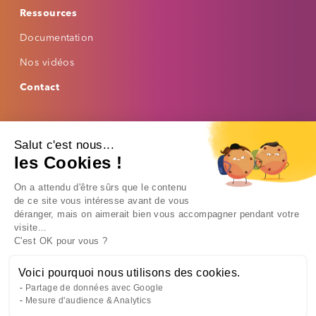
Ressources
Espacement des mots
Documentation
Nos vidéos
Lire la sélection
Contact
Masque de lecture
Footer bas
Mettre les liens en évidence
Mentions légales
Politique de confidentialité
Salut c'est nous...
Politique de cookies
AUTRES OPTIONS
les Cookies !
Désactiver les animations
On a attendu d'être sûrs que le contenu
de ce site vous intéresse avant de vous
Arrêter les vidéos
© 2025 Thalie Santé (siège) - 6 rue de Berri, CS 50223, 75373 PARIS
déranger, mais on aimerait bien vous accompagner pendant votre
CEDEX 08 - Tous droits réservés.
Masquer les images
visite...
C'est OK pour vous ?
Nos centres de santé sur Paris / Région parisienne :
Thalie Santé – Paris Centre
au 7 rue Bergère, 75009 Paris /
Thalie Santé -
Voici pourquoi nous utilisons des cookies.
Saint-Lazare
au 7 rue de Bucarest, 75008 Paris
Partage de données avec Google
Thalie Santé - Gare de Lyon
au 50 avenue Daumesnil, 75012 Paris /
Thalie
Mesure d'audience & Analytics
Santé - Paris Sud
au 10 rue Brancion, 75015 Paris