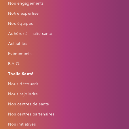
PROFILS RAPIDES
Nos engagements
🌙
📖
👁
Notre expertise
Mode nuit
Dyslexie
Fatigue visuelle
Nos équipes
⚡
🔍
Épilepsie
Basse vision
Adhérer à Thalie santé
Actualités
POLICE
Taille du texte
Evénements
−
+
Par défaut
F.A.Q.
Thalie Santé
Famille de police
Nous découvrir
Casse du texte
Nous rejoindre
Nos centres de santé
Nos centres partenaires
AIDE À LA LECTURE
Interligne
Nos initiatives