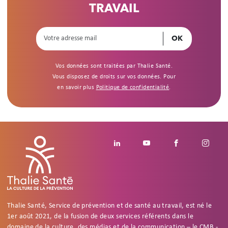
TRAVAIL
Vos données sont traitées par Thalie Santé.
Vous disposez de droits sur vos données. Pour
en savoir plus
Politique de confidentialité
.
Footer social
Linkedin
Youtube
Facebook
Insta
Thalie Santé, Service de prévention et de santé au travail, est né le
1er août 2021, de la fusion de deux services référents dans le
domaine de la culture, des médias et de la communication – le CMB -