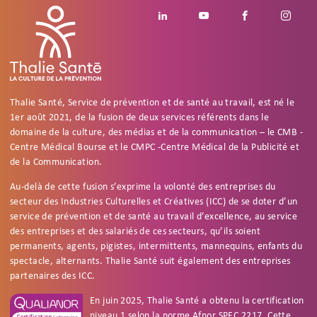
Footer social
Linkedin
Youtube
Facebook
Insta
Thalie Santé, Service de prévention et de santé au travail, est né le
1er août 2021, de la fusion de deux services référents dans le
domaine de la culture, des médias et de la communication – le CMB -
Centre Médical Bourse et le CMPC -Centre Médical de la Publicité et
de la Communication.
Au-delà de cette fusion s’exprime la volonté des entreprises du
secteur des Industries Culturelles et Créatives (ICC) de se doter d’un
service de prévention et de santé au travail d’excellence, au service
des entreprises et des salariés de ces secteurs, qu’ils soient
permanents, agents, pigistes, intermittents, mannequins, enfants du
spectacle, alternants. Thalie Santé suit également des entreprises
partenaires des ICC.
En juin 2025, Thalie Santé a obtenu la certification
niveau 1 selon la norme Afnor SPEC 2217. Cette