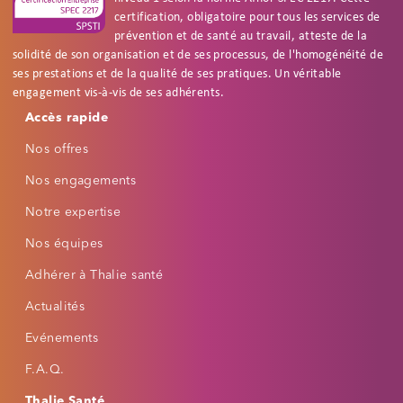
certification, obligatoire pour tous les services de
prévention et de santé au travail, atteste de la
solidité de son organisation et de ses processus, de l'homogénéité de
ses prestations et de la qualité de ses pratiques. Un véritable
engagement vis-à-vis de ses adhérents.
Footer
Accessibilité
Accès rapide
Réinitialiser
Réglages d'accessibilité
Nos offres
PROFILS RAPIDES
Nos engagements
🌙
📖
👁
Notre expertise
Mode nuit
Dyslexie
Fatigue visuelle
Nos équipes
⚡
🔍
Épilepsie
Basse vision
Adhérer à Thalie santé
Actualités
POLICE
Taille du texte
Evénements
−
+
Par défaut
F.A.Q.
Thalie Santé
Famille de police