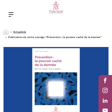
Aller au contenu principal
Fil d'Ariane
Actualités
Publication de notre ouvrage "Prévention : le pouvoir caché de la donnée"
Stack
Fac
Inst
Link
in