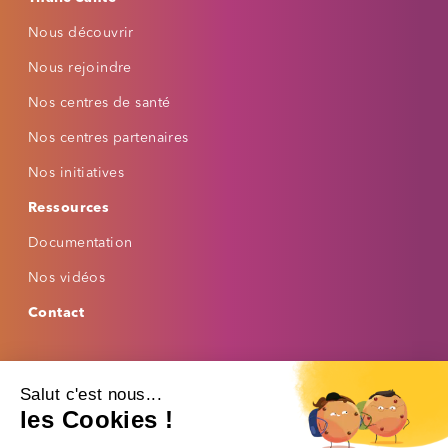
Nous découvrir
Casse du texte
Nous rejoindre
Nos centres de santé
Nos centres partenaires
AIDE À LA LECTURE
Interligne
Nos initiatives
Ressources
Espacement des mots
Documentation
Nos vidéos
Lire la sélection
Contact
Masque de lecture
Footer bas
Mettre les liens en évidence
Mentions légales
Politique de confidentialité
Salut c'est nous...
Politique de cookies
AUTRES OPTIONS
les Cookies !
Désactiver les animations