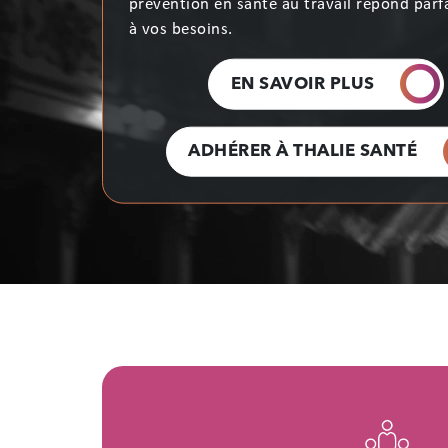
mannequin
ou
enfant du spectacl
e, Thalie
Santé,
S
ervice de
P
révention en
S
anté
au
T
ravail
,
vous accompagne dans la préve
risques professionnels
. Bonne navigation !
NOUS DÉCOUVRIR