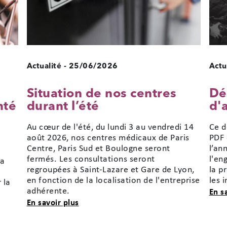
Actualité
-
25/06/2026
Actu
Situation de nos centres
Dé
nté
durant l’été
d'
Au cœur de l'été, du lundi 3 au vendredi 14
Ce d
août 2026, nos centres médicaux de Paris
PDF 
Centre, Paris Sud et Boulogne seront
l’an
fermés. Les consultations seront
l'en
la
regroupées à Saint-Lazare et Gare de Lyon,
la p
en fonction de la localisation de l'entreprise
les 
 la
adhérente.
En s
sur Situation de nos centres durant l’é
En savoir plus
étude sur la voix et la santé vocale