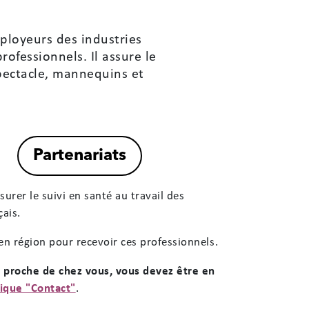
mployeurs des industries
rofessionnels. Il assure le
spectacle, mannequins et
Accessibilité
Réinitialiser
Réglages d'accessibilité
urer le suivi en santé au travail des
çais.
PROFILS RAPIDES
en région pour recevoir ces professionnels.
🌙
📖
👁
Mode nuit
Dyslexie
Fatigue visuelle
s proche de chez vous, vous devez être en
⚡
🔍
ique "Contact"
.
Épilepsie
Basse vision