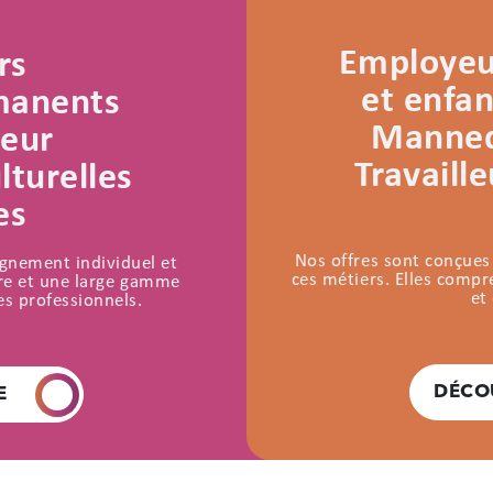
Employeur
rs
et enfan
rmanents
Mannequ
teur
Travaill
lturelles
es
Nos offres sont conçues
agnement individuel et
ces métiers. Elles comp
aire et une large gamme
et
es professionnels.
DÉCO
E